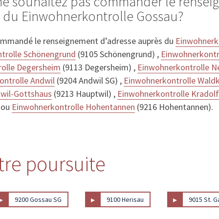
 ne souhaitez pas commander le rense
s du Einwohnerkontrolle Gossau?
ommandé le renseignement d’adresse auprès du
Einwohnerko
trolle Schönengrund
(9105 Schönengrund) ,
Einwohnerkontr
olle Degersheim
(9113 Degersheim) ,
Einwohnerkontrolle N
ntrolle Andwil
(9204 Andwil SG) ,
Einwohnerkontrolle Waldk
wil-Gottshaus
(9213 Hauptwil) ,
Einwohnerkontrolle Kradol
 ou
Einwohnerkontrolle Hohentannen
(9216 Hohentannen).
stre poursuite
▸
▸
▸
9200 Gossau SG
9100 Herisau
9015 St. G