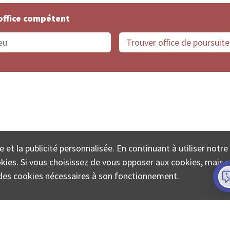
office compétent
offices de Suisse
Protection des données
Mentions
e et la publicité personnalisée. En continuant à utiliser notre
ECTA SA www.poursuites-plus.ch est un service de Colle
ookies. Si vous choisissez de vous opposer aux cookies, mais 
on des cookies nécessaires à son fonctionnement.