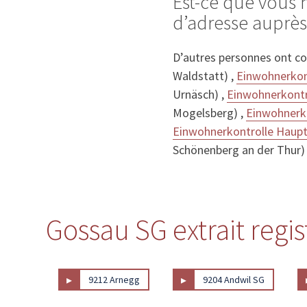
Est-ce que vous
d’adresse auprè
D’autres personnes ont c
Waldstatt) ,
Einwohnerkon
Urnäsch) ,
Einwohnerkontr
Mogelsberg) ,
Einwohnerko
Einwohnerkontrolle Haupt
Schönenberg an der Thur)
Gossau SG extrait regi
▸
▸
9212 Arnegg
9204 Andwil SG