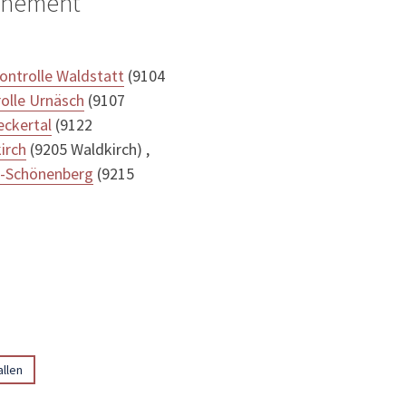
ignement
ntrolle Waldstatt
(9104
olle Urnäsch
(9107
eckertal
(9122
irch
(9205 Waldkirch) ,
f-Schönenberg
(9215
allen