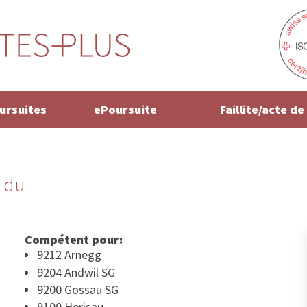
oursuites
ePoursuite
Faillite/acte d
 du
Compétent pour:
9212 Arnegg
9204 Andwil SG
9200 Gossau SG
9100 Herisau