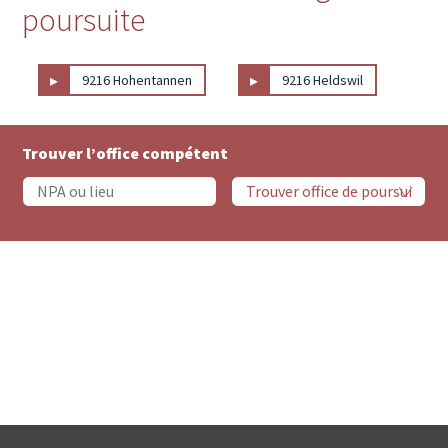
poursuite
▸
▸
9216 Hohentannen
9216 Heldswil
Trouver l’office compétent