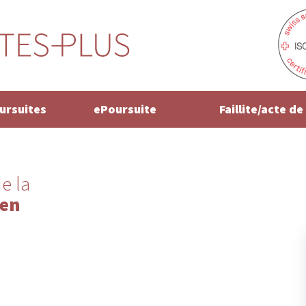
oursuites
ePoursuite
Faillite/acte d
e la
gen