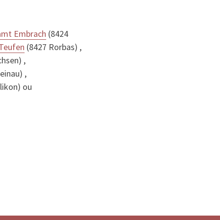
ramt Embrach
(8424
-Teufen
(8427 Rorbas) ,
hsen) ,
einau) ,
likon) ou