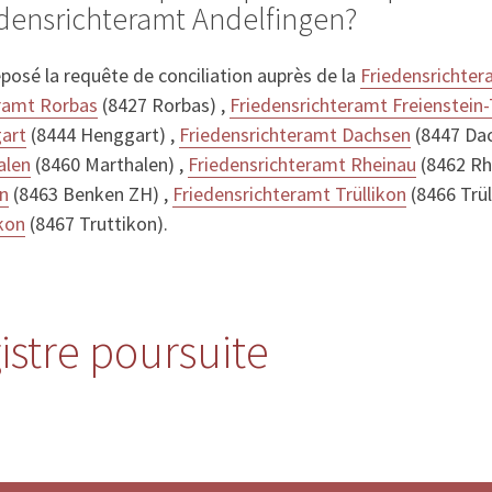
edensrichteramt Andelfingen?
posé la requête de conciliation auprès de la
Friedensrichte
eramt Rorbas
(8427 Rorbas) ,
Friedensrichteramt Freienstein
art
(8444 Henggart) ,
Friedensrichteramt Dachsen
(8447 Dac
alen
(8460 Marthalen) ,
Friedensrichteramt Rheinau
(8462 Rh
n
(8463 Benken ZH) ,
Friedensrichteramt Trüllikon
(8466 Trül
kon
(8467 Truttikon).
istre poursuite