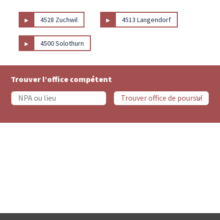
▸
▸
4528 Zuchwil
4513 Langendorf
▸
4500 Solothurn
Trouver l’office compétent