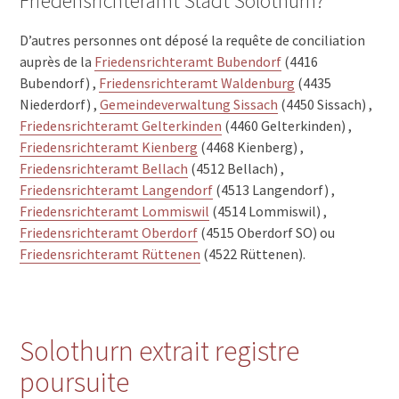
Friedensrichteramt Stadt Solothurn?
D’autres personnes ont déposé la requête de conciliation
auprès de la
Friedensrichteramt Bubendorf
(4416
Bubendorf) ,
Friedensrichteramt Waldenburg
(4435
Niederdorf) ,
Gemeindeverwaltung Sissach
(4450 Sissach) ,
Friedensrichteramt Gelterkinden
(4460 Gelterkinden) ,
Friedensrichteramt Kienberg
(4468 Kienberg) ,
Friedensrichteramt Bellach
(4512 Bellach) ,
Friedensrichteramt Langendorf
(4513 Langendorf) ,
Friedensrichteramt Lommiswil
(4514 Lommiswil) ,
Friedensrichteramt Oberdorf
(4515 Oberdorf SO) ou
Friedensrichteramt Rüttenen
(4522 Rüttenen).
Solothurn extrait registre
poursuite