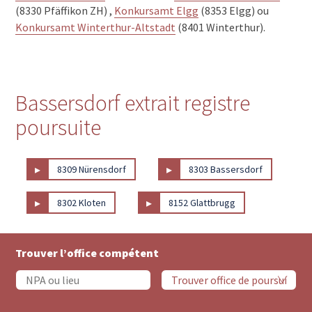
(8330 Pfäffikon ZH) ,
Konkursamt Elgg
(8353 Elgg) ou
Konkursamt Winterthur-Altstadt
(8401 Winterthur).
Bassersdorf extrait registre
poursuite
▸
▸
8309 Nürensdorf
8303 Bassersdorf
▸
▸
8302 Kloten
8152 Glattbrugg
Trouver l’office compétent