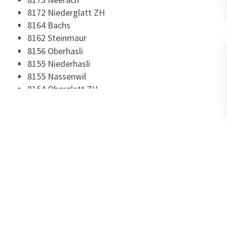
8172 Niederglatt ZH
8164 Bachs
8162 Steinmaur
8156 Oberhasli
8155 Niederhasli
8155 Nassenwil
8154 Oberglatt ZH
8153 Rümlang
8152 Glattbrugg
8052 Zürich