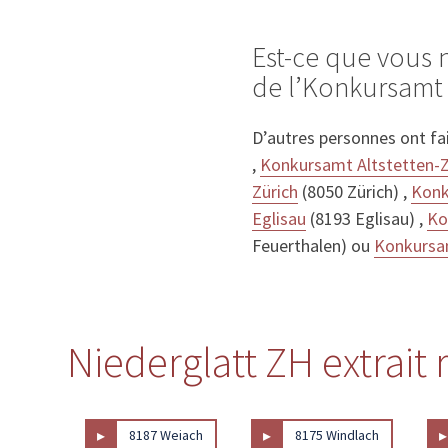
Est-ce que vous 
de l’Konkursamt 
D’autres personnes ont fa
,
Konkursamt Altstetten-Z
Zürich
(8050 Zürich) ,
Konk
Eglisau
(8193 Eglisau) ,
Ko
Feuerthalen) ou
Konkursa
Niederglatt ZH extrait 
▸
▸
▸
8187 Weiach
8175 Windlach