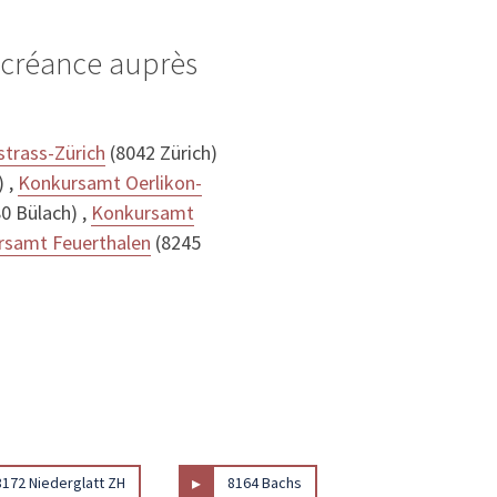
e créance auprès
trass-Zürich
(8042 Zürich)
) ,
Konkursamt Oerlikon-
0 Bülach) ,
Konkursamt
rsamt Feuerthalen
(8245
▸
8172 Niederglatt ZH
8164 Bachs