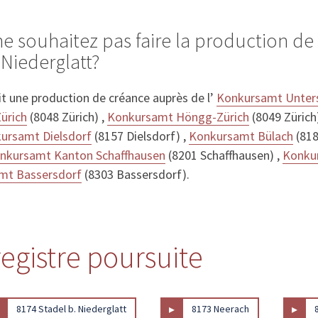
ne souhaitez pas faire la production d
Niederglatt?
it une production de créance auprès de l’
Konkursamt Unters
ürich
(8048 Zürich) ,
Konkursamt Höngg-Zürich
(8049 Zürich
ursamt Dielsdorf
(8157 Dielsdorf) ,
Konkursamt Bülach
(818
nkursamt Kanton Schaffhausen
(8201 Schaffhausen) ,
Konku
mt Bassersdorf
(8303 Bassersdorf).
registre poursuite
▸
▸
8174 Stadel b. Niederglatt
8173 Neerach