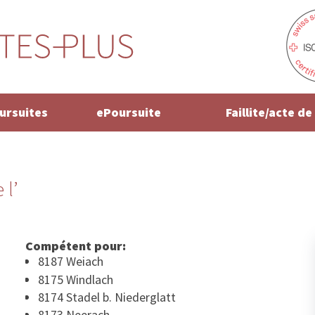
oursuites
ePoursuite
Faillite/acte d
 l’
Compétent pour:
8187 Weiach
8175 Windlach
8174 Stadel b. Niederglatt
8173 Neerach