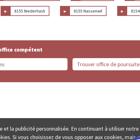
▸
▸
▸
8155 Niederhasli
8155 Nassenwil
8154
office compétent
offices de Suisse
Protection des données
Mentions
e et la publicité personnalisée. En continuant à utiliser notre
ECTA SA www.poursuites-plus.ch est un service de Colle
ookies. Si vous choisissez de vous opposer aux cookies, mais 