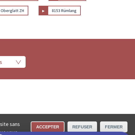
▸
 Oberglatt ZH
8153 Rümlang
 légales
Conditions d’utilisation
Contact
 site sans
ACCEPTER
REFUSER
FERMER
cta SA.
que vous