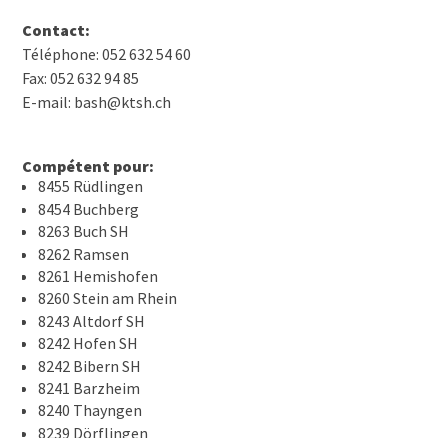
Contact:
Téléphone: 052 632 54 60
Fax: 052 632 94 85
E-mail: bash@ktsh.ch
Compétent pour:
8455 Rüdlingen
8454 Buchberg
8263 Buch SH
8262 Ramsen
8261 Hemishofen
8260 Stein am Rhein
8243 Altdorf SH
8242 Hofen SH
8242 Bibern SH
8241 Barzheim
8240 Thayngen
8239 Dörflingen