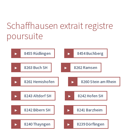
Schaffhausen extrait registre
poursuite
▸
▸
8455 Rüdlingen
8454 Buchberg
▸
▸
8263 Buch SH
8262 Ramsen
▸
▸
8261 Hemishofen
8260 Stein am Rhein
▸
▸
8243 Altdorf SH
8242 Hofen SH
▸
▸
8242 Bibern SH
8241 Barzheim
▸
▸
8240 Thayngen
8239 Dörflingen