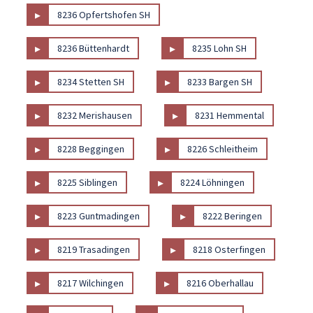
▸
8236 Opfertshofen SH
▸
▸
8236 Büttenhardt
8235 Lohn SH
▸
▸
8234 Stetten SH
8233 Bargen SH
▸
▸
8232 Merishausen
8231 Hemmental
▸
▸
8228 Beggingen
8226 Schleitheim
▸
▸
8225 Siblingen
8224 Löhningen
▸
▸
8223 Guntmadingen
8222 Beringen
▸
▸
8219 Trasadingen
8218 Osterfingen
▸
▸
8217 Wilchingen
8216 Oberhallau