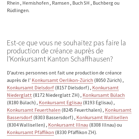
Rhein , Hemishofen , Ramsen , Buch SH , Buchberg ou
Rüdlingen.
Est-ce que vous ne souhaitez pas faire la
production de créance auprès de
l’Konkursamt Kanton Schaffhausen?
D’autres personnes ont fait une production de créance
auprès de l’
Konkursamt Oerlikon-Zürich
(8050 Zürich) ,
Konkursamt Dielsdorf
(8157 Dielsdorf) ,
Konkursamt
Niederglatt
(8172 Niederglatt ZH) ,
Konkursamt Bülach
(8180 Bülach) ,
Konkursamt Eglisau
(8193 Eglisau) ,
Konkursamt Feuerthalen
(8245 Feuerthalen) ,
Konkursamt
Bassersdorf
(8303 Bassersdorf) ,
Konkursamt Wallisellen
(8304 Wallisellen) ,
Konkursamt Illnau
(8308 Illnau) ou
Konkursamt Pfäffikon
(8330 Pfäffikon ZH).