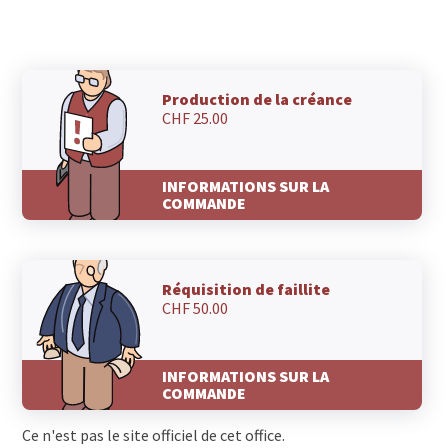
8236 Opfertshofen SH
8236 Büttenhardt
8235 Lohn SH
8234 Stetten SH
8233 Bargen SH
Production de la créance
CHF 25.00
8232 Merishausen
8231 Hemmental
8228 Beggingen
INFORMATIONS SUR LA
8226 Schleitheim
COMMANDE
8225 Siblingen
8224 Löhningen
8223 Guntmadingen
8222 Beringen
Réquisition de faillite
8219 Trasadingen
CHF 50.00
8218 Osterfingen
8217 Wilchingen
8216 Oberhallau
INFORMATIONS SUR LA
8215 Hallau
COMMANDE
8214 Gächlingen
8213 Neunkirch
Ce n'est pas le site officiel de cet office.