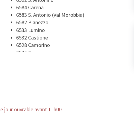
6584 Carena
6583 S. Antonio (Val Morobbia)
6582 Pianezzo
6533 Lumino
6532 Castione
6528 Camorino
6525 Gnosca
6524 Moleno
6523 Preonzo
6518 Gorduno
6517 Arbedo
6515 Gudo
6514 Sementina
6513 Monte Carasso
 jour ouvrable avant 11h00.
6512 Giubiasco
6503 Bellinzona
6500 Bellinzona