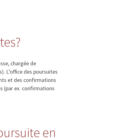
ites?
isse, chargée de
. L’office des poursuites
nts et des confirmations
s (par ex. confirmations
poursuite en