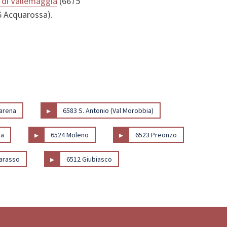
 di Vallemaggia
(6675
 Acquarossa).
▸
arena
6583 S. Antonio (Val Morobbia)
▸
▸
ca
6524 Moleno
6523 Preonzo
▸
arasso
6512 Giubiasco