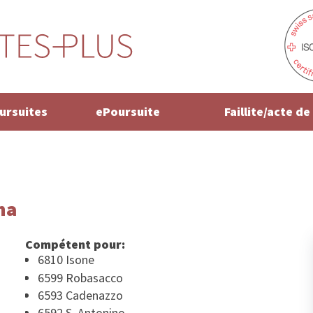
oursuites
ePoursuite
Faillite/acte d
na
Compétent pour:
6810 Isone
6599 Robasacco
6593 Cadenazzo
6592 S. Antonino