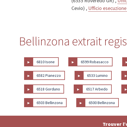
(6535 Roveredo GR) ,
Uffi
Cevio) ,
Ufficio esecuzione 
Bellinzona extrait regi
▸
▸
6810 Isone
6599 Robasacco
▸
▸
6582 Pianezzo
6533 Lumino
▸
▸
6518 Gorduno
6517 Arbedo
▸
▸
6503 Bellinzona
6500 Bellinzona
Trouver l’