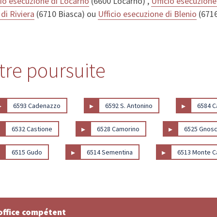
cio esecuzione di Locarno
(6600 Locarno) ,
Ufficio esecuzione
di Riviera
(6710 Biasca) ou
Ufficio esecuzione di Blenio
(6716
stre poursuite
▸
▸
▸
6593 Cadenazzo
6592 S. Antonino
6584 C
▸
▸
▸
6532 Castione
6528 Camorino
6525 Gnos
▸
▸
▸
6515 Gudo
6514 Sementina
6513 Monte C
office compétent