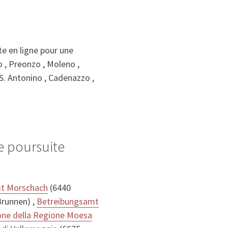
e en ligne pour une
 , Preonzo , Moleno ,
 S. Antonino , Cadenazzo ,
e poursuite
t Morschach
(6440
runnen) ,
Betreibungsamt
ione della Regione Moesa