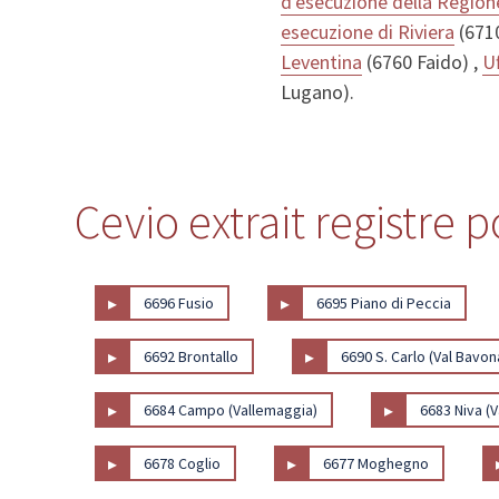
d'esecuzione della Regio
esecuzione di Riviera
(6710
Leventina
(6760 Faido) ,
Uf
Lugano).
Cevio extrait registre 
▸
▸
6696 Fusio
6695 Piano di Peccia
▸
▸
6692 Brontallo
6690 S. Carlo (Val Bavon
▸
▸
6684 Campo (Vallemaggia)
6683 Niva (
▸
▸
6678 Coglio
6677 Moghegno