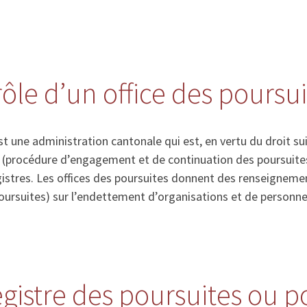
rôle d’un office des poursu
st une administration cantonale qui est, en vertu du droit su
s (procédure d’engagement et de continuation des poursuites)
gistres. Les offices des poursuites donnent des renseigneme
poursuites) sur l’endettement d’organisations et de personne
registre des poursuites ou 