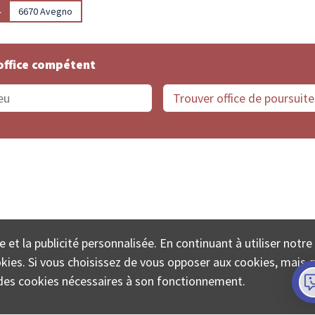
▸
6670 Avegno
office compétent
offices de Suisse
Protection des données
Mentions
e et la publicité personnalisée. En continuant à utiliser notre
ECTA SA www.poursuites-plus.ch est un service de Colle
ookies. Si vous choisissez de vous opposer aux cookies, mais 
on des cookies nécessaires à son fonctionnement.