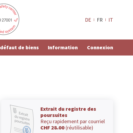
DE
FR
IT
e défaut de biens
Information
Connexion
Extrait du registre des
poursuites
Reçu rapidement par courriel
CHF 28.00
(réutilisable)