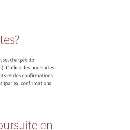
ites?
isse, chargée de
. L’office des poursuites
nts et des confirmations
s (par ex. confirmations
poursuite en