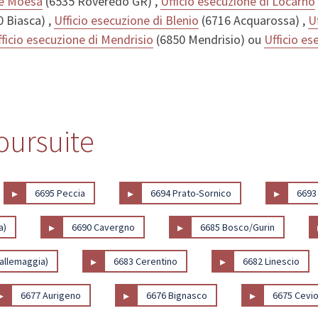
ne Moesa
(6535 Roveredo GR) ,
Ufficio esecuzione di Locarno
 Biasca) ,
Ufficio esecuzione di Blenio
(6716 Acquarossa) ,
U
ficio esecuzione di Mendrisio
(6850 Mendrisio) ou
Ufficio e
poursuite
▸
▸
▸
6695 Peccia
6694 Prato-Sornico
6693
▸
▸
a)
6690 Cavergno
6685 Bosco/Gurin
▸
▸
Vallemaggia)
6683 Cerentino
6682 Linescio
▸
▸
▸
6677 Aurigeno
6676 Bignasco
6675 Cevi