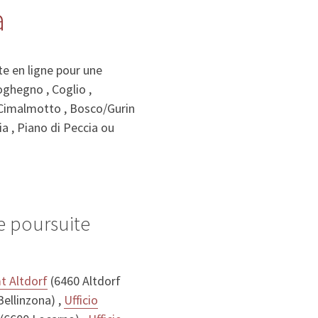
a
e en ligne pour une
oghegno , Coglio ,
, Cimalmotto , Bosco/Gurin
ia , Piano di Peccia ou
e poursuite
t Altdorf
(6460 Altdorf
ellinzona) ,
Ufficio