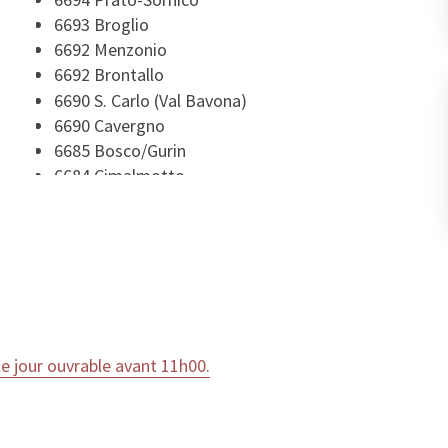
6693 Broglio
6692 Menzonio
6692 Brontallo
6690 S. Carlo (Val Bavona)
6690 Cavergno
6685 Bosco/Gurin
6684 Cimalmotto
6684 Campo (Vallemaggia)
6683 Niva (Vallemaggia)
6683 Cerentino
6682 Linescio
6678 Lodano
6678 Giumaglio
6678 Coglio
 jour ouvrable avant 11h00.
6677 Moghegno
6677 Aurigeno
6676 Bignasco