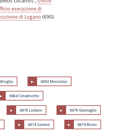
(6600 Locarno) ,
Ufficio
fficio esecuzione di
secuzione di Lugano
(6901
▸
 Broglio
6692 Menzonio
▸
6684 Cimalmotto
▸
▸
6678 Lodano
6678 Giumaglio
▸
▸
o
6674 Someo
6674 Riveo