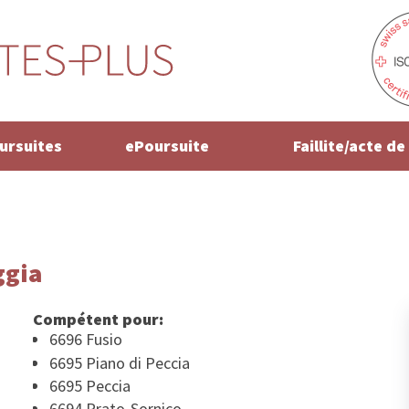
oursuites
ePoursuite
Faillite/acte d
ggia
Compétent pour:
6696 Fusio
6695 Piano di Peccia
6695 Peccia
6694 Prato-Sornico