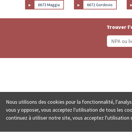
▸
▸
6673 Maggia
6672 Gordevio
Trouver l’
Statut De La Commande
Recherche des 
Nous utilisons des cookies pour la fonctionnalité, l'analys
© COLL
vous y opposer, vous acceptez l'utilisation de tous les c
continuez à utiliser notre site, vous acceptez l'utilisati