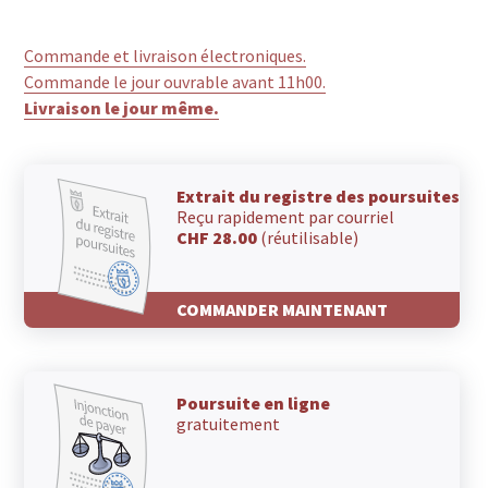
6718 Camperio
6717 Torre
Commande et livraison électroniques.
6717 Dangio
Commande le jour ouvrable avant 11h00.
6716 Lottigna
Livraison le jour même.
6716 Leontica
6716 Acquarossa
6715 Dongio
6714 Semione
Extrait du registre des poursuites
6713 Malvaglia
Reçu rapidement par courriel
CHF 28.00
(réutilisable)
COMMANDER MAINTENANT
Poursuite en ligne
gratuitement