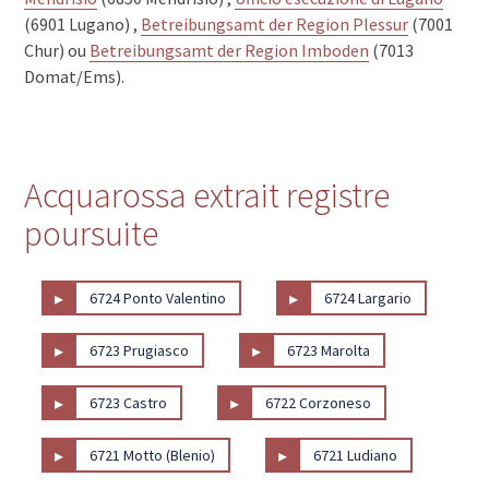
(6901 Lugano) ,
Betreibungsamt der Region Plessur
(7001
Chur) ou
Betreibungsamt der Region Imboden
(7013
Domat/Ems).
Acquarossa extrait registre
poursuite
▸
▸
6724 Ponto Valentino
6724 Largario
▸
▸
6723 Prugiasco
6723 Marolta
▸
▸
6723 Castro
6722 Corzoneso
▸
▸
6721 Motto (Blenio)
6721 Ludiano