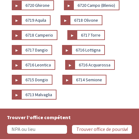
▸
▸
6720 Ghirone
6720 Campo (Blenio)
▸
▸
6719 Aquila
6718 Olivone
▸
▸
6718 Camperio
6717 Torre
▸
▸
6717 Dangio
6716 Lottigna
▸
▸
6716 Leontica
6716 Acquarossa
▸
▸
6715 Dongio
6714 Semione
▸
6713 Malvaglia
Trouver l’office compétent