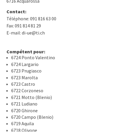
6716 Acquarossa
Contact:
Téléphone: 091 816 63 00
Fax: 091 814 81 29
E-mail: di-ue@ti.ch
Compétent pour:
6724 Ponto Valentino
6724 Largario
6723 Prugiasco
6723 Marolta
6723 Castro
6722 Corzoneso
6721 Motto (Blenio)
6721 Ludiano
6720 Ghirone
6720 Campo (Blenio)
6719 Aquila
6718 Olivone