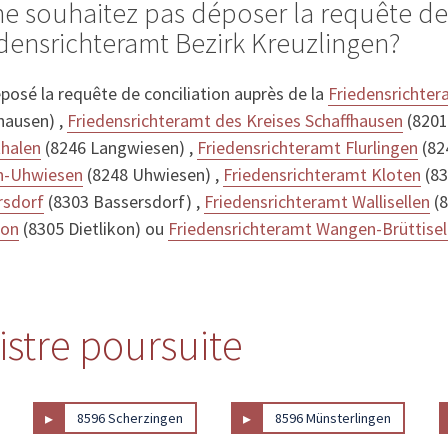
ne souhaitez pas déposer la requête de
edensrichteramt Bezirk Kreuzlingen?
posé la requête de conciliation auprès de la
Friedensrichter
hausen) ,
Friedensrichteramt des Kreises Schaffhausen
(8201
thalen
(8246 Langwiesen) ,
Friedensrichteramt Flurlingen
(824
en-Uhwiesen
(8248 Uhwiesen) ,
Friedensrichteramt Kloten
(83
rsdorf
(8303 Bassersdorf) ,
Friedensrichteramt Wallisellen
(8
kon
(8305 Dietlikon) ou
Friedensrichteramt Wangen-Brüttisel
istre poursuite
▸
▸
8596 Scherzingen
8596 Münsterlingen