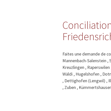
Conciliation
Friedensric
Faites une demande de conc
Mannenbach-Salenstein , Sa
Kreuzlingen , Raperswilen 
Wäldi , Hugelshofen , Dotn
, Dettighofen (Lengwil) ,
, Zuben , Kümmertshausen 