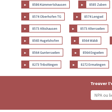
▸
▸
8586 Kümmertshausen
8585 Zuben
▸
▸
8574 Oberhofen TG
8574 Lengwil
▸
▸
8573 Altishausen
8573 Alterswilen
▸
▸
8565 Hugelshofen
8564 Wäldi
▸
▸
8564 Gunterswilen
8564 Engwilen
▸
▸
8273 Triboltingen
8272 Ermatingen
Trouver l’