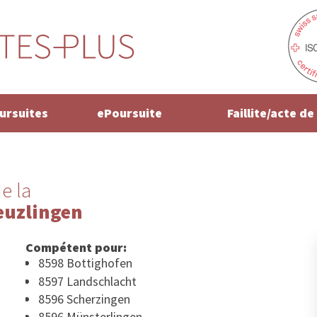
oursuites
ePoursuite
Faillite/acte d
e la
euzlingen
Compétent pour:
8598 Bottighofen
8597 Landschlacht
8596 Scherzingen
8596 Münsterlingen