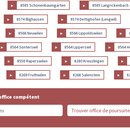
▸
▸
8585 Schönenbaumgarten
8585 Langrickenbach
▸
▸
8574 Illighausen
8574 Dettighofen (Lengwil)
▸
▸
▸
8566 Neuwilen
8566 Lippoldswilen
▸
▸
▸
8564 Sonterswil
8564 Lipperswil
8564 H
▸
▸
▸
8558 Raperswilen
8280 Kreuzlingen
▸
▸
▸
8269 Fruthwilen
8268 Salenstein
8
office compétent