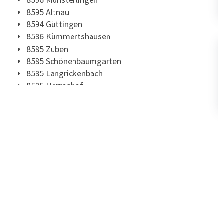
8595 Altnau
8594 Güttingen
8586 Kümmertshausen
8585 Zuben
8585 Schönenbaumgarten
8585 Langrickenbach
8585 Herrenhof
8574 Oberhofen TG
8574 Lengwil
8574 Illighausen
8574 Dettighofen (Lengwil)
8573 Siegershausen
8573 Altishausen
8573 Alterswilen
8566 Neuwilen
8566 Lippoldswilen
8566 Ellighausen