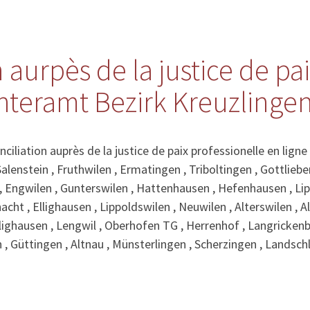
 aurpès de la justice de pa
hteramt Bezirk Kreuzlinge
iliation auprès de la justice de paix professionelle en lign
lenstein , Fruthwilen , Ermatingen , Triboltingen , Gottliebe
, Engwilen , Gunterswilen , Hattenhausen , Hefenhausen , Lipp
acht , Ellighausen , Lippoldswilen , Neuwilen , Alterswilen , 
 Illighausen , Lengwil , Oberhofen TG , Herrenhof , Langrick
, Güttingen , Altnau , Münsterlingen , Scherzingen , Landsch