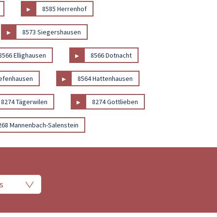
▸
8585 Herrenhof
▸
8573 Siegershausen
▸
8566 Ellighausen
8566 Dotnacht
▸
efenhausen
8564 Hattenhausen
▸
8274 Tägerwilen
8274 Gottlieben
268 Mannenbach-Salenstein