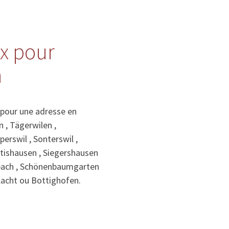
ix pour
n
e pour une adresse en
n , Tägerwilen ,
erswil , Sonterswil ,
Altishausen , Siegershausen
enbach , Schönenbaumgarten
lacht ou Bottighofen.