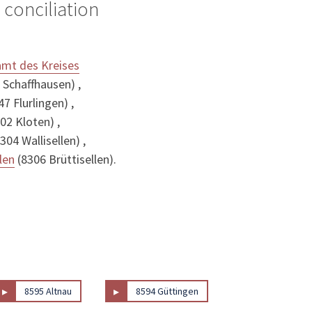
 conciliation
amt des Kreises
 Schaffhausen) ,
7 Flurlingen) ,
02 Kloten) ,
304 Wallisellen) ,
len
(8306 Brüttisellen).
▸
▸
8595 Altnau
8594 Güttingen