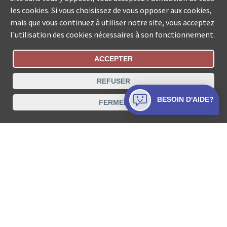
les cookies. Si vous choisissez de vous opposer aux cookies,
mais que vous continuez à utiliser notre site, vous acceptez
l'utilisation des cookies nécessaires à son fonctionnement.
ACCEPTER
Statut De La Commande
REFUSER
Recherche des offices de Suisse
BESOIN D'AIDE?
FERMER
Protection des données
Mentions légales
Conditions d’utilisation
Contact
© COLLECTA SA www.poursuites-plus.ch est un service
de Collecta SA.