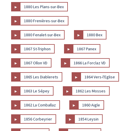
▸
1880 Les Plans-sur-Bex
▸
1880 Frenières-sur-Bex
▸
▸
1880 Fenalet-sur-Bex
1880 Bex
▸
▸
1867 St-Triphon
1867 Panex
▸
▸
1867 Ollon VD
1866 La Forclaz VD
▸
▸
1865 Les Diablerets
1864 Vers-l'Eglise
▸
▸
1863 Le Sépey
1862 Les Mosses
▸
▸
1862 La Comballaz
1860 Aigle
▸
▸
1856 Corbeyrier
1854 Leysin