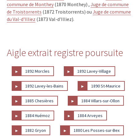
commune de Monthey
(1870 Monthey) ,
Juge de commune
de Troistorrents
(1872 Troistorrents) ou
Juge de commune
du Val-d'Illiez
(1873 Val-d'Illiez).
Aigle extrait registre poursuite
▸
▸
1892 Morcles
1892 Lavey-Village
▸
▸
1892 Lavey-les-Bains
1890 St-Maurice
▸
▸
1885 Chesières
1884 Villars-sur-Ollon
▸
▸
1884 Huémoz
1884 Arveyes
▸
▸
1882 Gryon
1880 Les Posses-sur-Bex