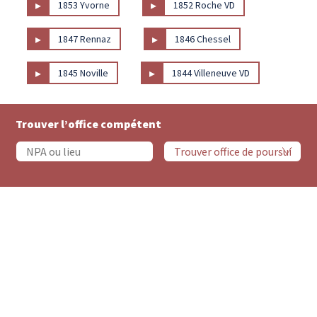
▸
▸
1853 Yvorne
1852 Roche VD
▸
▸
1847 Rennaz
1846 Chessel
▸
▸
1845 Noville
1844 Villeneuve VD
Trouver l’office compétent