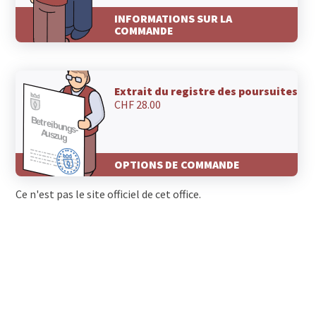
1864 Vers-l'Eglise
INFORMATIONS SUR LA
1863 Le Sépey
COMMANDE
1862 Les Mosses
1862 La Comballaz
1860 Aigle
1856 Corbeyrier
Extrait du registre des poursuites
1854 Leysin
CHF 28.00
1853 Yvorne
1852 Roche VD
1847 Rennaz
1846 Chessel
OPTIONS DE COMMANDE
1845 Noville
1844 Villeneuve VD
Ce n'est pas le site officiel de cet office.