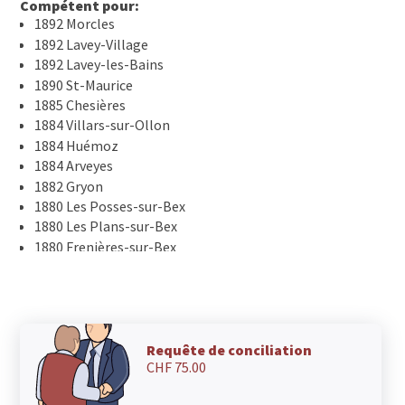
Compétent pour:
1892 Morcles
1892 Lavey-Village
1892 Lavey-les-Bains
1890 St-Maurice
1885 Chesières
1884 Villars-sur-Ollon
1884 Huémoz
1884 Arveyes
1882 Gryon
1880 Les Posses-sur-Bex
1880 Les Plans-sur-Bex
1880 Frenières-sur-Bex
1880 Fenalet-sur-Bex
1880 Bex
1867 St-Triphon
1867 Panex
1867 Ollon VD
Requête de conciliation
CHF 75.00
1866 La Forclaz VD
1865 Les Diablerets