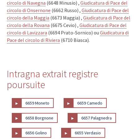
circolo di Navegna
(6648 Minusio) ,
Giudicatura di Pace del
circolo di Onsernone
(6662 Russo) ,
Giudicatura di Pace del
circolo della Maggia
(6673 Maggia) ,
Giudicatura di Pace del
circolo della Rovana
(6675 Cevio) ,
Giudicatura di Pace del
circolo di Lavizzara
(6694 Prato-Sornico) ou
Giudicatura di
Pace del circolo di Riviera
(6710 Biasca).
Intragna extrait registre
poursuite
▸
▸
6659 Moneto
6659 Camedo
▸
▸
6658 Borgnone
6657 Palagnedra
▸
▸
6656 Golino
6655 Verdasio