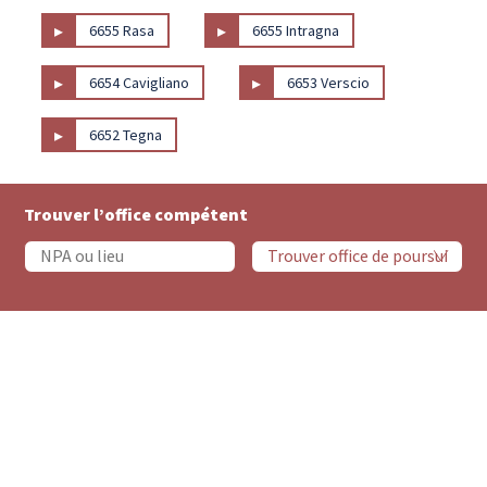
▸
▸
6655 Rasa
6655 Intragna
▸
▸
6654 Cavigliano
6653 Verscio
▸
6652 Tegna
Trouver l’office compétent